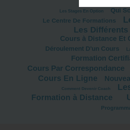
Qui S
Les Stages En Option
L
Le Centre De Formations
Les Différents
Cours à Distance Et 
Déroulement D'un Cours
L
Formation Certif
Cours Par Correspondance
Cours En Ligne
Nouvea
Le
Comment Devenir Coach
Formation à Distance
Programma