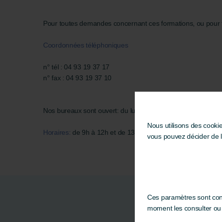
Pour toutes demandes concernant ces formations, ou pour 
Coordonnées téléphoniques
n° tél : 04 93 19 37 17
n° fax : 04 93 19 37 10
Nos bureaux sont ouvert: du lundi au vendredi (sauf jours fé
Nous utilisons des cooki
Horaires:
de 9h à 12h et de 13h à 17h
vous pouvez décider de 
Ces paramètres sont cons
moment les consulter ou l