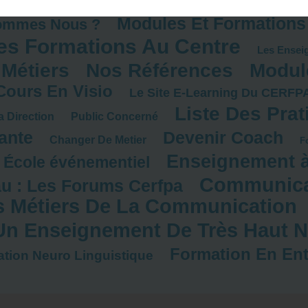
Modules Et Formations
ommes Nous ?
es Formations Au Centre
Les Ensei
 Métiers
Nos Références
Modul
Cours En Visio
Le Site E-Learning Du CERFP
Liste Des Prat
a Direction
Public Concerné
iante
Devenir Coach
Changer De Metier
F
Enseignement à
École événementiel
Communicat
u : Les Forums Cerfpa
s Métiers De La Communication
Un Enseignement De Très Haut N
Formation En Ent
tion Neuro Linguistique