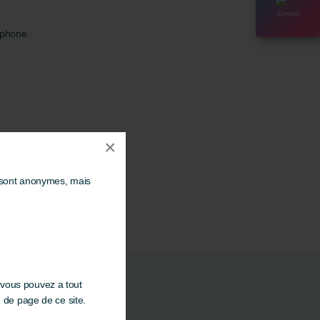
Emploi
éphone.
×
s sont anonymes, mais
 vous pouvez a tout
d de page de ce site.