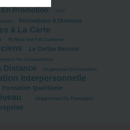
 En Promotion
CGV
Formations A Distance
gnants
es à La Carte
A
Ils Nous Ont Fait Confiance
iciens
Le Cerfpa Recrute
ormation Par Correspondance
 Distance
Organismes De Formation
ion Interpersonnelle
Formation Qualifiante
iveau
Organismes De Formation
reprise