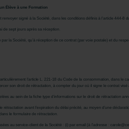
d’un Élève à une Formation
t renvoyer signé à la Société, dans les conditions définis à l’article 444-8
ai de sept jours après sa réception.
e par la Société, qu’à réception de ce contrat (par voie postale) et du re
articulièrement l’article L. 221-18 du Code de la consommation, dans le c
cer son droit de rétractation, à compter du jour où il signe le contrat visé à 
pelées au sein de la fiche type d’informations sur le droit de rétractation a
on de rétractation avant l’expiration du délai précité, au moyen d’une déclara
dans le formulaire de rétractation.
s au service-client de la Société : (i) par email (à l’adresse : carole@cerfp