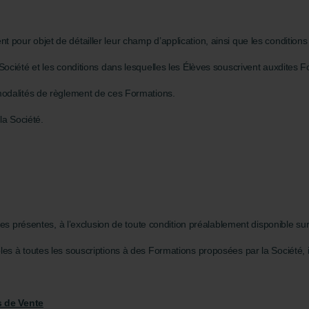
our objet de détailler leur champ d’application, ainsi que les conditions 
ociété et les conditions dans lesquelles les Élèves souscrivent auxdites F
s modalités de règlement de ces Formations.
la Société.
es présentes, à l’exclusion de toute condition préalablement disponible sur 
s à toutes les souscriptions à des Formations proposées par la Société, in
s de Vente