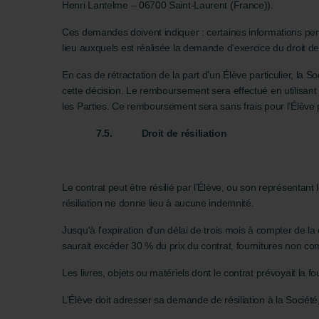
Henri Lantelme – 06700 Saint-Laurent (France)).
Ces demandes doivent indiquer : certaines informations pers
lieu auxquels est réalisée la demande d’exercice du droit de 
En cas de rétractation de la part d’un Élève particulier, la 
cette décision. Le remboursement sera effectué en utilisant l
les Parties. Ce remboursement sera sans frais pour l’Élève pa
7.5.
Droit de résiliation
Le contrat peut être résilié par l’Élève, ou son représentant
résiliation ne donne lieu à aucune indemnité.
Jusqu'à l'expiration d'un délai de trois mois à compter de l
saurait excéder 30 % du prix du contrat, fournitures non 
Les livres, objets ou matériels dont le contrat prévoyait la fo
L’Élève doit adresser sa demande de résiliation à la Sociét