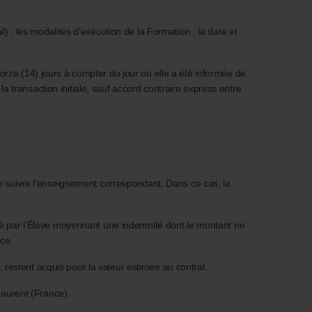
; les modalités d’exécution de la Formation ; la date et
torze (14) jours à compter du jour où elle a été informée de
a transaction initiale, sauf accord contraire express entre
é de suivre l'enseignement correspondant. Dans ce cas, la
silié par l’Élève moyennant une indemnité dont le montant ne
ce.
on, restent acquis pour la valeur estimée au contrat.
Laurent (France).