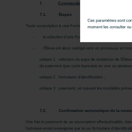
7.
Commandes de Formations
7.1.
Étapes
Ces paramètres sont cons
Toute souscription à une Formation suppose :
moment les consulter ou l
- la sélection d’une Formation accessible via l’onglet «
- l’Élève est alors redirigé vers un processus en troi
oétape 1 : sélection du pays de résidence de l’Élèv
de paiement (par carte-bancaire en une ou plusieurs
oétape 2 : formulaire d’identification ;
oétape 3 : paiement, en suivant les modalités prévue
7.2.
Confirmation automatique de la sousc
Une fois le paiement de sa souscription effectué/validé, dans
l’adresse email renseignée par lui au formulaire d’identific