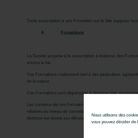
Toute souscription à une Formation sur le Site suppose l’acc
6.
Formations
La Société propose à la souscription à distance, des Formati
encore le bio.
Ces Formations s’adressent tant à des particuliers, agissant
de la nature.
Ces Formations sont dispensées à distance (par corresponda
Les contenus de ces Formations sont plus amplement détaill
relatives au niveau de connaissances préalables requises, 
Nous utilisons des cooki
distance est donné aux élèves avec des indications relatives 
vous pouvez décider de 