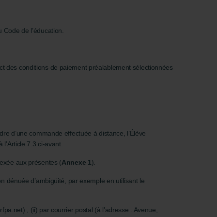
 du Code de l’éducation.
spect des conditions de paiement préalablement sélectionnées
adre d’une commande effectuée à distance, l’Élève
l’Article 7.3 ci-avant.
nnexée aux présentes (
Annexe 1
).
tion dénuée d’ambigüité, par exemple en utilisant le
a.net) ; (ii) par courrier postal (à l’adresse : Avenue,