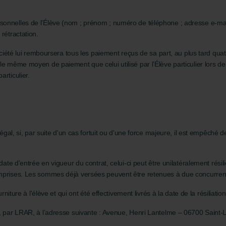
onnelles de l’Élève (nom ; prénom ; numéro de téléphone ; adresse e-mail) 
rétractation.
Société lui remboursera tous les paiement reçus de sa part, au plus tard qua
e même moyen de paiement que celui utilisé par l’Élève particulier lors de l
rticulier.
 légal, si, par suite d'un cas fortuit ou d'une force majeure, il est empêch
a date d'entrée en vigueur du contrat, celui-ci peut être unilatéralement ré
comprises. Les sommes déjà versées peuvent être retenues à due concurren
urniture à l'élève et qui ont été effectivement livrés à la date de la résiliati
é, par LRAR, à l’adresse suivante : Avenue, Henri Lantelme – 06700 Saint-