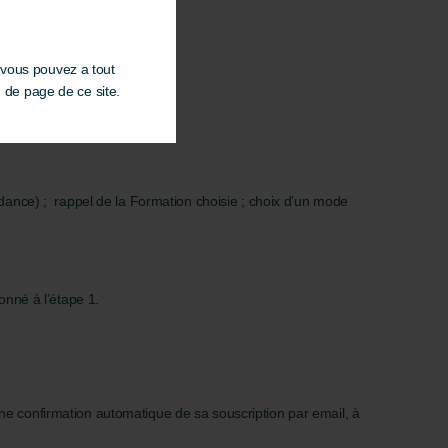
 vous pouvez a tout
d de page de ce site.
ndance) ; rappel de la Formation choisie ; choix d’un mode
onné à l’étape 1.
 une confirmation automatique de sa souscription par email, à