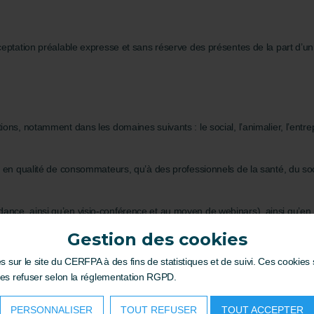
eptation préalable expresse et sans réserve des présentes de la part d’un 
ons, notamment dans les domaines suivants : le social, l’animalier, l’entre
 en qualité de consommateurs, qu’à des professionnels de la santé, du soci
nce, ainsi qu’en visio-conférence et au moyen de webinars), ainsi qu’en pr
Gestion des cookies
és sur le Site, au moyen de fiches descriptives dédiées (lesquelles préci
au niveau des études, à leur durée moyenne et les emplois auxquels elles p
es sur le site du CERFPA à des fins de statistiques et de suivi. Ces cookie
au service d’assistance pédagogique, aux directives du travail, aux travaux
les refuser selon la réglementation RGPD.
PERSONNALISER
TOUT REFUSER
TOUT ACCEPTER