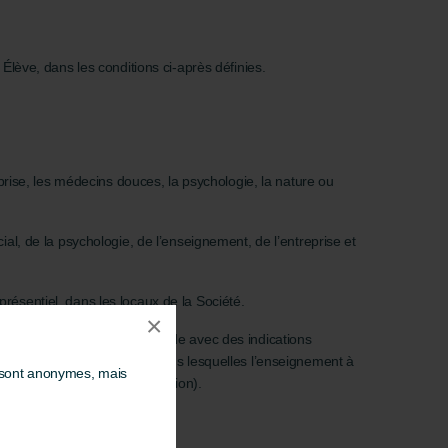
Élève, dans les conditions ci-après définies.
prise, les médecins douces, la psychologie, la nature ou
al, de la psychologie, de l’enseignement, de l’entreprise et
ésentiel, dans les locaux de la Société.
×
sent notamment un plan d’étude avec des indications
réparent ; les conditions dans lesquelles l’enseignement à
s sont anonymes, mais
 à effectuer et à leur correction).