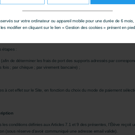
ervés sur votre ordinateur ou appareil mobile pour une durée de 6 mois,
es modifier en cliquant sur le lien « Gestion des cookies » présent en pie
 Formations » du Site, en cliquant sur le bouton « « Je m’inscris » ;
s étapes :
e (afin de déterminer les frais de port des supports adressés par correspo
 fois ; par chèque ; par virement bancaire) ;
s à cet effet sur le Site, en fonction du choix du mode de paiement sélecti
ription
 les conditions définies aux Articles 7.1 et 9 des présentes, l’Élève reçoit
ation (sous réserve d’avoir communiqué une adresse email valide).