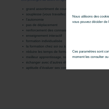
grand assortiment de cours
souplesse (vous travaillez à votre rythme)
Nous utilisons des cooki
l’autonomie
vous pouvez décider de 
pas de déplacement
renforcement des connaissances
enseignement interactif
formation individualisée
la formation chez soi ou à son bureau
Ces paramètres sont cons
réduire les temps de formation
moment les consulter ou l
meilleur apprentissage, retenir plus aisément le cours
échanger avec d’autres élèves (forum)
aptitude d’évaluer ses connaissances en fin de cursu