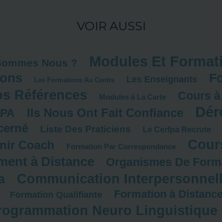
VOIR AUSSI
Modules Et Format
Sommes Nous ?
ions
Fo
Les Enseignants
Les Formations Au Centre
s Références
Cours à
Modules à La Carte
Dér
Ils Nous Ont Fait Confiance
FPA
cerné
Liste Des Praticiens
Le Cerfpa Recrute
Cour
nir Coach
Formation Par Correspondance
ment à Distance
Organismes De Form
Communication Interpersonnel
a
Formation à Distanc
Formation Qualifiante
rogrammation Neuro Linguistique