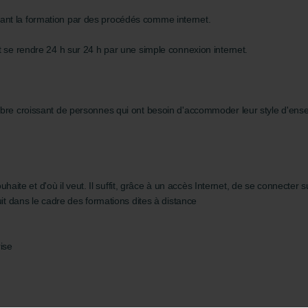
ant la formation par des procédés comme internet.
t se rendre 24 h sur 24 h par une simple connexion internet.
bre croissant de personnes qui ont besoin d'accommoder leur style d'ensei
souhaite et d'où il veut. Il suffit, grâce à un accès Internet, de se connecte
uit dans le cadre des formations dites à distance
rise