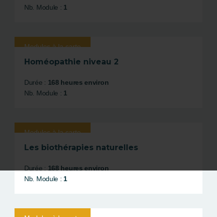
Nb. Module :
1
Modules à la carte
Homéopathie niveau 2
Durée :
168 heures environ
Nb. Module :
1
Modules à la carte
Les biothérapies naturelles
Durée :
168 heures environ
Nb. Module :
1