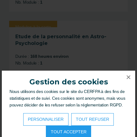
Nb. Module :
1
Modules à la carte
Etude de la personnalité en Astro-
Psychologie
Durée :
168 heures environ
Nb. Module :
1
×
Gestion des cookies
Modules à la carte
Nous utilisons des cookies sur le site du CERFPA à des fins de
Astrologie en relation d'aide
statistiques et de suivi. Ces cookies sont anonymes, mais vous
pouvez décider de les refuser selon la réglementation RGPD.
Durée :
168 heures environ
Nb. Module :
1
PERSONNALISER
TOUT REFUSER
TOUT ACCEPTER