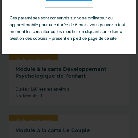
Modules à la carte
Le Coaching
Ces paramètres sont conservés sur votre ordinateur ou
appareil mobile pour une durée de 6 mois, vous pouvez a tout
Durée :
168 heures environ
moment les consulter ou les modifier en cliquant sur le lien «
Nb. Module :
1
Gestion des cookies » présent en pied de page de ce site.
Modules à la carte
Module à la carte Développement
Psychologique de l'enfant
Durée :
168 heures environ
Nb. Module :
1
Modules à la carte
Module à la carte Le Couple