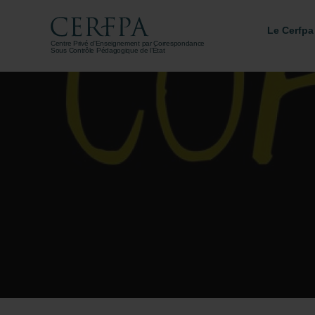
Le Cerfpa
Centre Privé d'Enseignement par Correspondance
Sous Contrôle Pédagogique de l’État