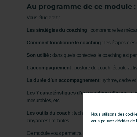
Au programme de ce module :
Vous étudierez :
Les stratégies du coaching
: comprendre les mécani
Comment fonctionne le coaching
: les étapes clé
Son utilité
: dans quels contextes le coaching est pert
L’accompagnement
: posture du coach, écoute acti
La durée d’un accompagnement
: rythme, cadre et
Les 7 caractéristiques d’un coaching efficace
: en
mesurables, etc.
Les outils du coach
: techniques de questionnement, 
Nous utilisons des cooki
croyances limitantes.
vous pouvez décider de 
Ce module vous permettra de comprendre comment le c