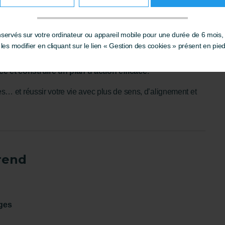
des pour accompagner les autres… ou pour vous
ervés sur votre ordinateur ou appareil mobile pour une durée de 6 mois,
ateur
es modifier en cliquant sur le lien « Gestion des cookies » présent en pie
les concrets, vous découvrirez comment utiliser le coaching
nce et construire un plan d’action efficace
.
 et réussir votre vie avec plus de sens, d’alignement et
rend
ages