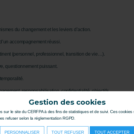
smes du changement et les leviers d’action.
s d’un accompagnement réussi.
inent (personnel, professionnel, transition de vie…).
ve, questionnement puissant.
 temporalité.
gagement, responsabilisation, confidentialité, objectifs
Gestion des cookies
recadrage, visualisation, plan d’action, gestion des
es sur le site du CERFPA à des fins de statistiques et de suivi. Ces cookie
les refuser selon la réglementation RGPD.
oaching favorise la prise de conscience, l’autonomie et la
PERSONNALISER
TOUT REFUSER
TOUT ACCEPTER