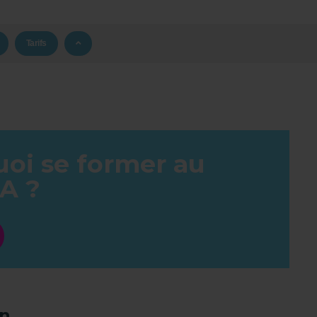
Tarifs
oi se former au
A ?
on