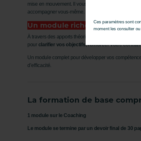
mise en mouvement. Il vous donnera des bases soli
accompagner vous-même.
Ces paramètres sont cons
Un module riche et transform
moment les consulter ou l
À travers des apports théoriques clairs et des exemp
pour
clarifier vos objectifs, renforcer votre confia
Un module complet pour développer vos compétences…
d’efficacité.
La formation de base comp
1 module sur le Coaching
Le module se termine par un devoir final de 30 p