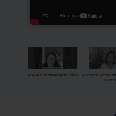
e
lle
Découvrez la formation en Art-Thérapie
Devenez Sexothérapeut
à Votre 