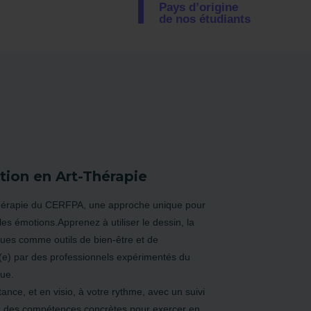
Pays d’origine
de nos étudiants
tion en Art-Thérapie
Thérapie du CERFPA, une approche unique pour
les émotions.Apprenez à utiliser le dessin, la
iques comme outils de bien-être et de
(e) par des professionnels expérimentés du
que.
ance, et en visio, à votre rythme, avec un suivi
z des compétences concrètes pour exercer en