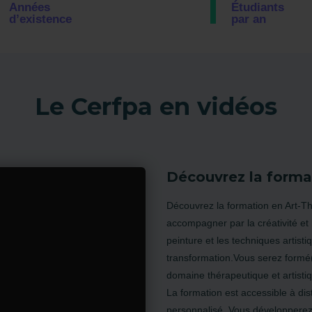
Années
Étudiants
d’existence
par an
Le Cerfpa en vidéos
Découvrez la forma
Découvrez la formation en Art-
accompagner par la créativité et 
peinture et les techniques artist
transformation.Vous serez formé
domaine thérapeutique et artisti
La formation est accessible à dist
personnalisé. Vous développere