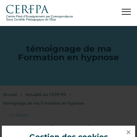
Centre Privé d'Enseignement par Correspondance
Sous Contrôle Pédagogique de l’État
témoignage de ma
Formation en hypnose
Accueil
Actualité du CERFPA
témoignage de ma Formation en hypnose
<< Retour
Témoignage de ma
×
Gestion des cookies