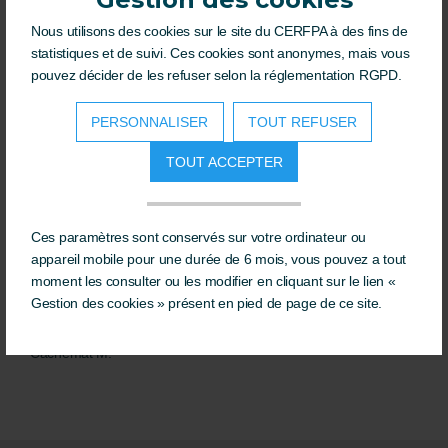
Formation en hypnose
Nous utilisons des cookies sur le site du CERFPA à des fins de
statistiques et de suivi. Ces cookies sont anonymes, mais vous
pouvez décider de les refuser selon la réglementation RGPD.
PERSONNALISER
TOUT REFUSER
La formatrice Anne et son assistance Elodie ont fait preuve d'un
TOUT ACCEPTER
grand sens de la pédagogie afin de nous guider subtilement de
la confusion à la compréhension de tous les outils mis à notre
disposition. Elles ont su adroitement détecter les capacités
latentes des participants et nous encourager à les utiliser de
Ces paramètres sont conservés sur votre ordinateur ou
manière optimales dans notre apprentissage. tout cela avec
appareil mobile pour une durée de 6 mois, vous pouvez a tout
congruence, empathie et une écoute active inoubliable.
moment les consulter ou les modifier en cliquant sur le lien «
Gestion des cookies » présent en pied de page de ce site.
Du coup, notre motivation s'en trouve décuplée.
Cachemat M.